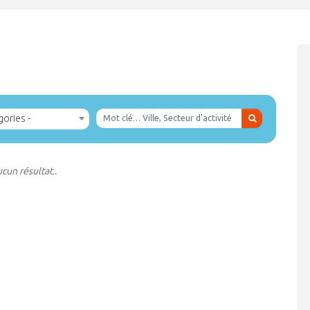
gories -
cun résultat..