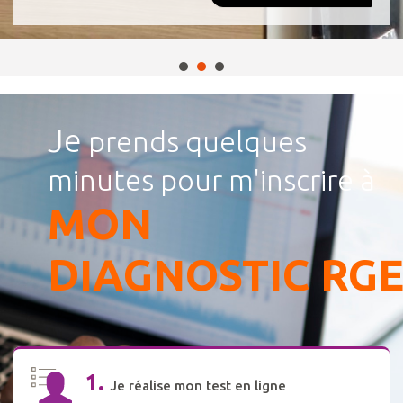
1
2
3
Je
prends quelques
minutes pour m'inscrire à
MON
DIAGNOSTIC
RG
1.
Je réalise mon test en ligne